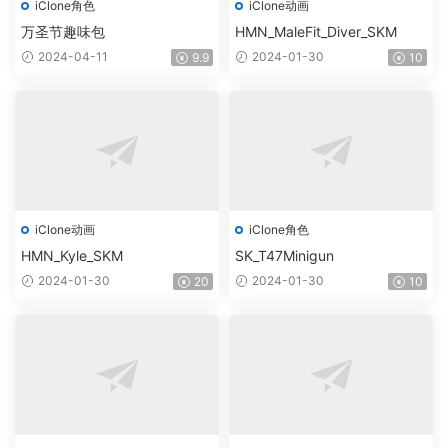
iClone角色
iClone动画
万圣节趣味包
HMN_MaleFit_Diver_SKM
2024-04-11
2024-01-30
9.9
10
iClone动画
iClone角色
HMN_Kyle_SKM
SK_T47Minigun
2024-01-30
2024-01-30
20
10