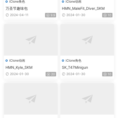
iClone角色
iClone动画
万圣节趣味包
HMN_MaleFit_Diver_SKM
2024-04-11
2024-01-30
9.9
10
iClone动画
iClone角色
HMN_Kyle_SKM
SK_T47Minigun
2024-01-30
2024-01-30
20
10