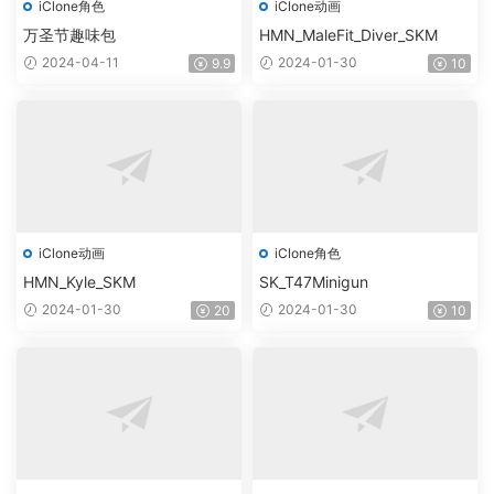
iClone角色
iClone动画
万圣节趣味包
HMN_MaleFit_Diver_SKM
2024-04-11
2024-01-30
9.9
10
iClone动画
iClone角色
HMN_Kyle_SKM
SK_T47Minigun
2024-01-30
2024-01-30
20
10