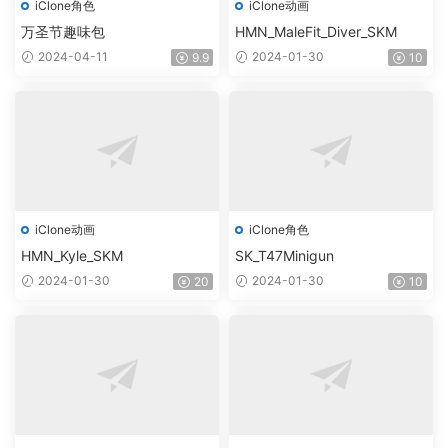
iClone角色
iClone动画
万圣节趣味包
HMN_MaleFit_Diver_SKM
2024-04-11
2024-01-30
9.9
10
iClone动画
iClone角色
HMN_Kyle_SKM
SK_T47Minigun
2024-01-30
2024-01-30
20
10