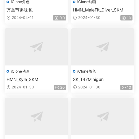
iClone角色
iClone动画
万圣节趣味包
HMN_MaleFit_Diver_SKM
2024-04-11
2024-01-30
9.9
10
iClone动画
iClone角色
HMN_Kyle_SKM
SK_T47Minigun
2024-01-30
2024-01-30
20
10