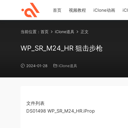
首页
视频教程
iClone动画
iC
当前位置：
首页
iClone道具
正文
WP_SR_M24_HR 狙击步枪
2024-01-28
iClone道具
文件列表
DS01498 WP_SR_M24_HR.iProp