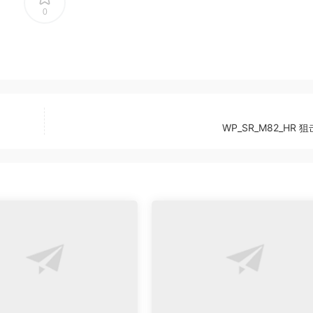
0
WP_SR_M82_HR 