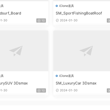
道具
iClone道具
dsurf_Board
SM_SportFishingBoatRoof
1-30
2024-01-30
10
道具
iClone道具
urySUV 3Dsmax
SM_LuxuryCar 3Dsmax
1-30
2024-01-30
10