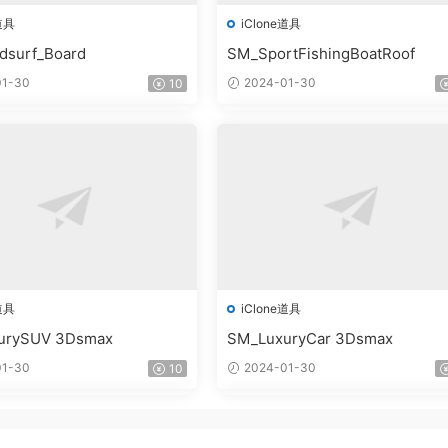
道具
iClone道具
dsurf_Board
SM_SportFishingBoatRoof
1-30
2024-01-30
10
道具
iClone道具
urySUV 3Dsmax
SM_LuxuryCar 3Dsmax
1-30
2024-01-30
10