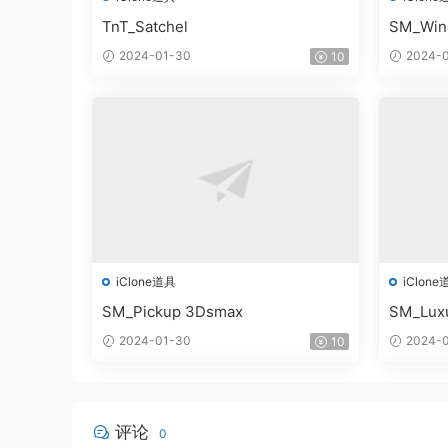
TnT_Satchel
SM_Win
2024-01-30
2024-0
10
iClone道具
iClone
SM_Pickup 3Dsmax
SM_Lux
2024-01-30
2024-0
10
评论
0