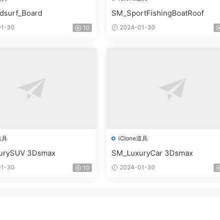
dsurf_Board
SM_SportFishingBoatRoof
1-30
2024-01-30
10
道具
iClone道具
urySUV 3Dsmax
SM_LuxuryCar 3Dsmax
1-30
2024-01-30
10