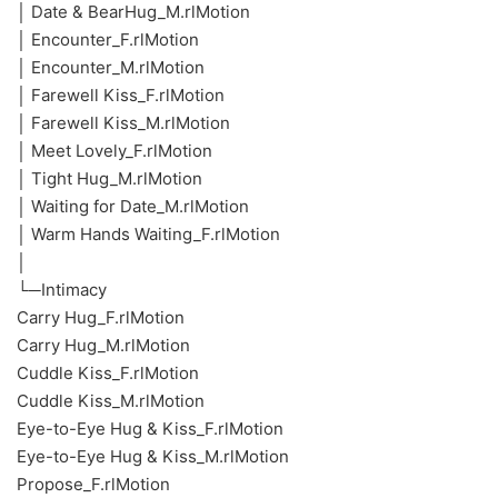
│ Date & BearHug_M.rlMotion
│ Encounter_F.rlMotion
│ Encounter_M.rlMotion
│ Farewell Kiss_F.rlMotion
│ Farewell Kiss_M.rlMotion
│ Meet Lovely_F.rlMotion
│ Tight Hug_M.rlMotion
│ Waiting for Date_M.rlMotion
│ Warm Hands Waiting_F.rlMotion
│
└─Intimacy
Carry Hug_F.rlMotion
Carry Hug_M.rlMotion
Cuddle Kiss_F.rlMotion
Cuddle Kiss_M.rlMotion
Eye-to-Eye Hug & Kiss_F.rlMotion
Eye-to-Eye Hug & Kiss_M.rlMotion
Propose_F.rlMotion