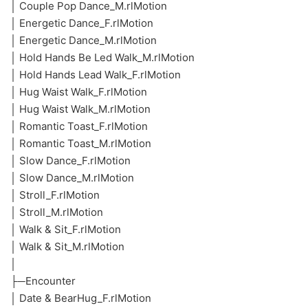
│ Couple Pop Dance_M.rlMotion
│ Energetic Dance_F.rlMotion
│ Energetic Dance_M.rlMotion
│ Hold Hands Be Led Walk_M.rlMotion
│ Hold Hands Lead Walk_F.rlMotion
│ Hug Waist Walk_F.rlMotion
│ Hug Waist Walk_M.rlMotion
│ Romantic Toast_F.rlMotion
│ Romantic Toast_M.rlMotion
│ Slow Dance_F.rlMotion
│ Slow Dance_M.rlMotion
│ Stroll_F.rlMotion
│ Stroll_M.rlMotion
│ Walk & Sit_F.rlMotion
│ Walk & Sit_M.rlMotion
│
├─Encounter
│ Date & BearHug_F.rlMotion