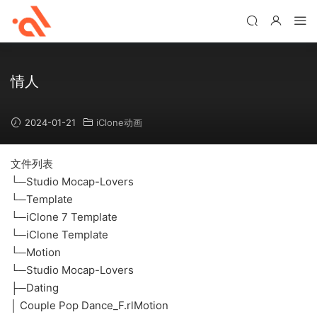
情人
2024-01-21
iClone动画
文件列表
└─Studio Mocap-Lovers
└─Template
└─iClone 7 Template
└─iClone Template
└─Motion
└─Studio Mocap-Lovers
├─Dating
│ Couple Pop Dance_F.rlMotion