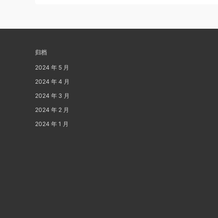
归档
2024 年 5 月
2024 年 4 月
2024 年 3 月
2024 年 2 月
2024 年 1 月