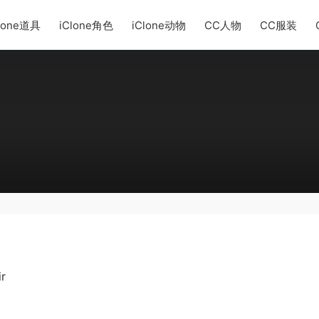
lone道具
iClone角色
iClone动物
CC人物
CC服装
r