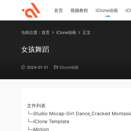
首页
视频教程
iClone动画
iC
当前位置：
首页
iClone动画
正文
女孩舞蹈
2024-01-21
iClone动画
文件列表
└─Studio Mocap-Girl Dance_Cracked Montassi
└─iClone Template
└─Motion