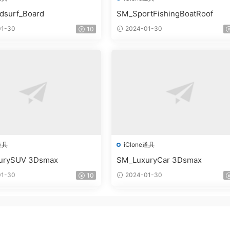
dsurf_Board
SM_SportFishingBoatRoof
1-30
2024-01-30
10
道具
iClone道具
urySUV 3Dsmax
SM_LuxuryCar 3Dsmax
1-30
2024-01-30
10