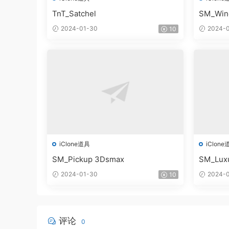
TnT_Satchel
SM_Win
2024-01-30
2024-0
10
iClone道具
iClone
SM_Pickup 3Dsmax
SM_Lux
2024-01-30
2024-0
10
评论
0