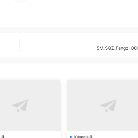
SM_SQZ_Fangzi_000
道具
iClone道具