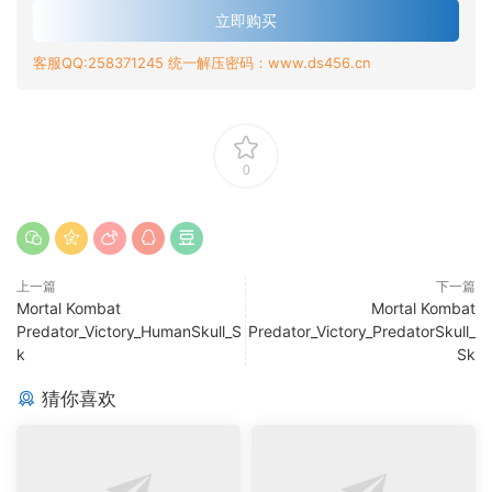
立即购买
客服QQ:258371245 统一解压密码：www.ds456.cn
0
上一篇
下一篇
Mortal Kombat
Mortal Kombat
Predator_Victory_HumanSkull_S
Predator_Victory_PredatorSkull_
k
Sk
猜你喜欢