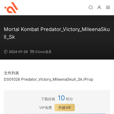
Mortal Kombat Predator_Victory_MileenaSku
ll_Sk
2024-01-26
iClone道具
文件列表
DS01026 Predator_Victory_MileenaSkull_Sk.iProp
10
下载价格
积分
VIP免费
升级VIP