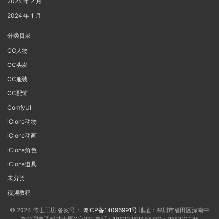
2024 年 2 月
2024 年 1 月
分类目录
CC人物
CC头发
CC服装
CC配饰
ComfyUI
iClone动物
iClone动画
iClone角色
iClone道具
未分类
视频教程
© 2024 传世工坊 备案号：
粤ICP备14096991号
地址：深圳市福田区深南中
路中国电子科技大厦C座27F 电话：18820262405 QQ：258371245