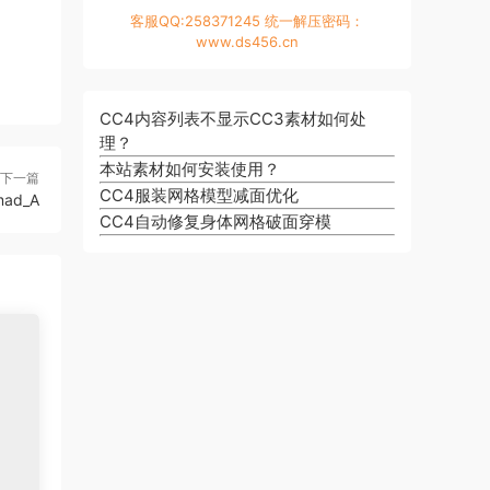
客服QQ:258371245 统一解压密码：
www.ds456.cn
CC4内容列表不显示CC3素材如何处
理？
本站素材如何安装使用？
下一篇
CC4服装网格模型减面优化
mad_A
CC4自动修复身体网格破面穿模