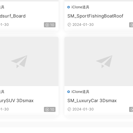
道具
iClone道具
dsurf_Board
SM_SportFishingBoatRoof
1-30
2024-01-30
10
道具
iClone道具
urySUV 3Dsmax
SM_LuxuryCar 3Dsmax
1-30
2024-01-30
10