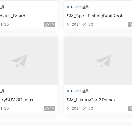
道具
iClone道具
dsurf_Board
SM_SportFishingBoatRoof
1-30
2024-01-30
10
道具
iClone道具
urySUV 3Dsmax
SM_LuxuryCar 3Dsmax
1-30
2024-01-30
10