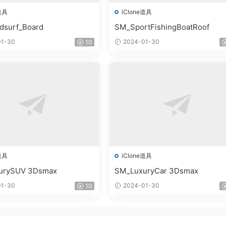
道具
iClone道具
dsurf_Board
SM_SportFishingBoatRoof
1-30
2024-01-30
10
道具
iClone道具
urySUV 3Dsmax
SM_LuxuryCar 3Dsmax
1-30
2024-01-30
10