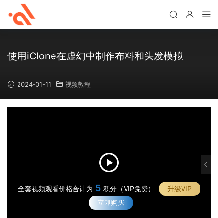
使用iClone在虚幻中制作布料和头发模拟
2024-01-11
视频教程
2
·
#
·
1
G
_
r
5
全套视频观看价格合计为
积分（VIP免费）
升级VIP
布
o
立即购买
料
o
物