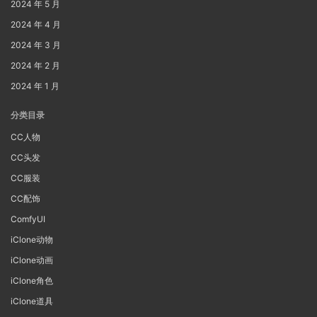
2024 年 5 月
2024 年 4 月
2024 年 3 月
2024 年 2 月
2024 年 1 月
分类目录
CC人物
CC头发
CC服装
CC配饰
ComfyUI
iClone动物
iClone动画
iClone角色
iClone道具