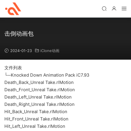
击倒动画包
2024-01-23
iClone动画
文件列表
└─Knocked Down Animation Pack iC7.93
Death_Back_Unreal Take.rlMotion
Death_Front_Unreal Take.rlMotion
Death_Left_Unreal Take.rlMotion
Death_Right_Unreal Take.rlMotion
Hit_Back_Unreal Take.rlMotion
Hit_Front_Unreal Take.rlMotion
Hit_Left_Unreal Take.rlMotion