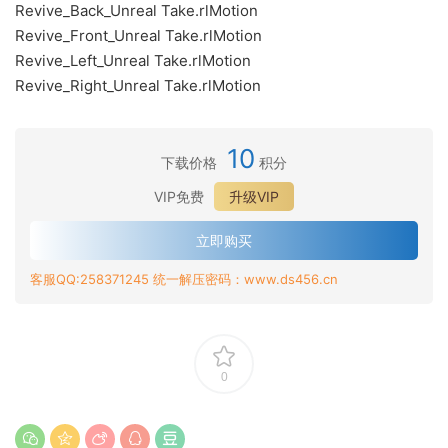
Revive_Back_Unreal Take.rlMotion
Revive_Front_Unreal Take.rlMotion
Revive_Left_Unreal Take.rlMotion
Revive_Right_Unreal Take.rlMotion
10
下载价格
积分
VIP免费
升级VIP
立即购买
客服QQ:258371245 统一解压密码：www.ds456.cn
0