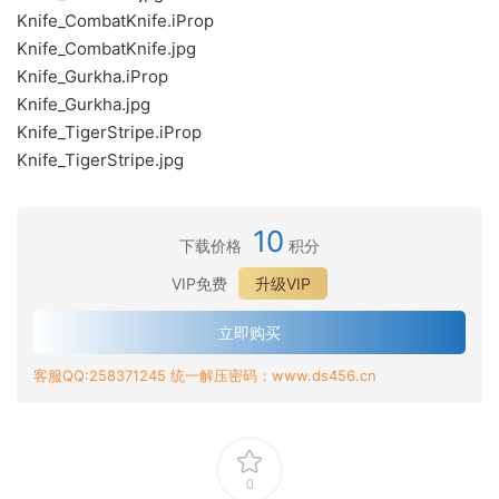
Knife_CombatKnife.iProp
Knife_CombatKnife.jpg
Knife_Gurkha.iProp
Knife_Gurkha.jpg
Knife_TigerStripe.iProp
Knife_TigerStripe.jpg
10
下载价格
积分
VIP免费
升级VIP
立即购买
客服QQ:258371245 统一解压密码：www.ds456.cn
0