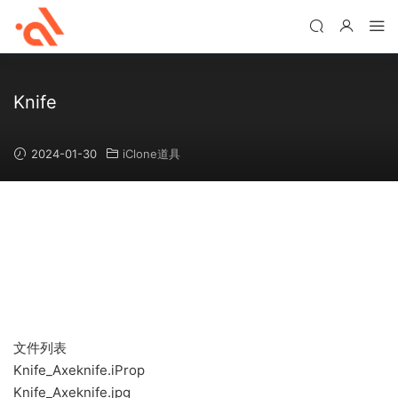
Knife
2024-01-30
iClone道具
文件列表
Knife_Axeknife.iProp
Knife_Axeknife.jpg