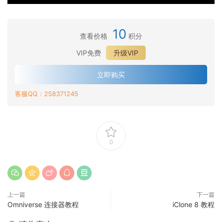
#
E
·
U
_
入
1
4
#
E
·
U
门
_
面
2
4
#
E
10
·
设
部
查看价格
积分
_
全
3
4
#
置
和
·
将
身
_
中
VIP免费
升级VIP
4
M
嘴
使
手
动
i
的
_
e
唇
用
和
画
C
全
立即购买
i
t
同
i
身
l
角
C
a
步
C
体
客服QQ：258371245
o
色
l
H
动
l
动
n
动
o
u
画
o
作
e
画
n
m
n
转
A
和
e
a
e
换
c
录
将
n
0
创
给
c
制
动
以
建
M
u
画
使
自
e
L
实
用
然
t
i
时
i
的
a
p
上一篇
下一篇
链
C
M
H
&
Omniverse 连接器教程
iClone 8 教程
接
l
e
u
M
到
o
t