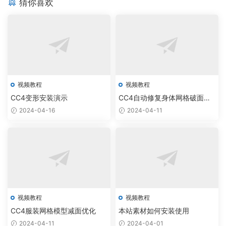
m
猜你喜欢
e
虚
n
a
a
t
幻
e
H
n
a
引
制
u
H
擎
作
m
u
动
a
m
画
n
a
动
n
视频教程
视频教程
画
面
CC4变形安装演示
CC4自动修复身体网格破面穿
部
模
2024-04-16
2024-04-11
动
画
视频教程
视频教程
CC4服装网格模型减面优化
本站素材如何安装使用
2024-04-11
2024-04-01