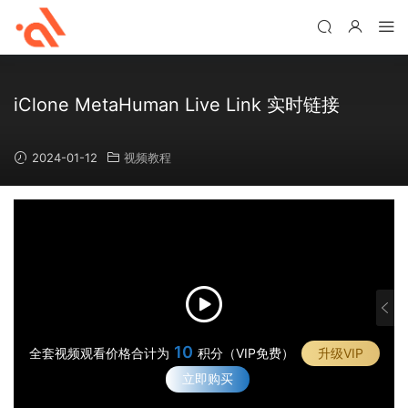
iClone MetaHuman Live Link 实时链接
2024-01-12
视频教程
9
·
#
·
1
#
·
_
2
10
全套视频观看价格合计为
积分（VIP免费）
升级VIP
#
·
U
_
3
立即购买
#
E
·
U
_
4
4