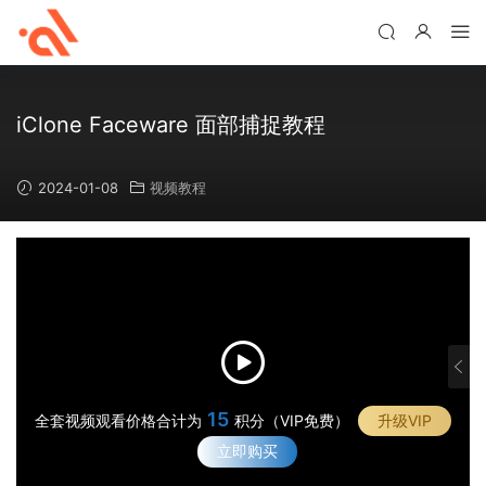
iClone Faceware 面部捕捉教程
2024-01-08
视频教程
1
1
·
演
·
示
15
概
全套视频观看价格合计为
积分（VIP免费）
升级VIP
·
视
述
F
立即购买
·
频
和
a
i