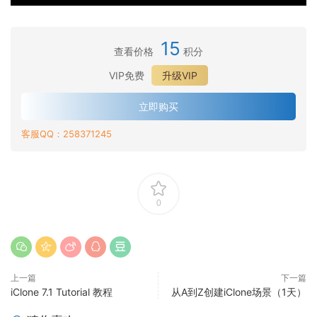
·
快
c
C
嘴
速
·
e
l
唇
设
面
w
·
o
15
同
置
查看价格
积分
部
a
头
n
·
步
_
捕
r
部
e
VIP免费
升级VIP
面
面
开
·
捉
e
摄
F
部
部
箱
高
真
R
·
像
a
立即购买
捕
捕
即
级
实
e
高
头
c
·
捉
捉
用
-
练
a
客服QQ：258371245
级
i
高
的
面
习
l
-
a
级
P
部
t
面
l
-
N
映
i
部
M
变
G
射
m
捕
o
形
序
0
e
捉
c
编
列
信
校
a
辑
息
准
p
插
件
上一篇
下一篇
iClone 7.1 Tutorial 教程
从A到Z创建iClone场景（1天）
信
息