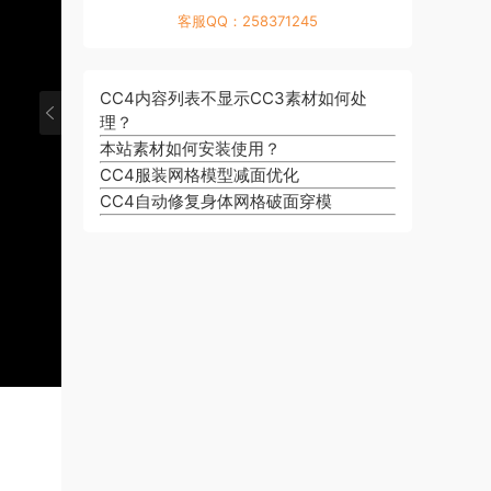
户
视
客服QQ：258371245
·
界
口
对
·
面
导
象
对
·
航
CC4内容列表不显示CC3素材如何处
变
象
内
理？
·
换
选
容
本站素材如何安装使用？
场
_
·
择
管
景
移
CC4服装网格模型减面优化
相
·
理
创
动
CC4自动修复身体网格破面穿模
机
灯
·
建
、
简
光
渲
入
旋
·
介
简
染
门
转
链
·
介
简
、
接
材
介
缩
和
质
放
附
和
加
纹
理
设
置