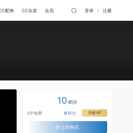
CC配饰
CC头发
会员
登录
注册
共
10
1
积分
1
VIP免费
0
积分
升级VIP
节
·
立即购买
用
·