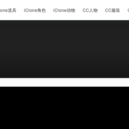
lone道具
iClone角色
iClone动物
CC人物
CC服装