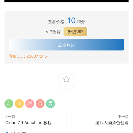
智
着
·
发
组
简
能
色
如
着
·
件
介
头
器
何
色
用
设
10
·
发
第
查看价格
积分
将
器
于
计
自
系
1
智
第
b
VIP免费
升级VIP
动
统
部
能
2
l
设
的
分
头
部
e
立即购买
置
现
_
发
分
n
b
有
基
导
_
客服QQ：258371245
d
l
头
本
出
效
e
e
发
参
到
果
r
n
转
数
虚
和
自
d
移
和
幻
保
动
e
和
基
0
引
存
设
r
纹
本
擎
材
置
中
理
颜
质
的
的
创
色
C
人
建
C
上一篇
下一篇
工
3
iClone 7.9 AccuLips 教程
游戏人物角色创造
物
b
料