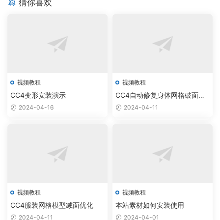
猜你喜欢
l
调
e
整
n
和
d
材
e
质
r
修
工
复
具
视频教程
视频教程
入
CC4变形安装演示
CC4自动修复身体网格破面穿
门
模
2024-04-16
2024-04-11
视频教程
视频教程
CC4服装网格模型减面优化
本站素材如何安装使用
2024-04-11
2024-04-01