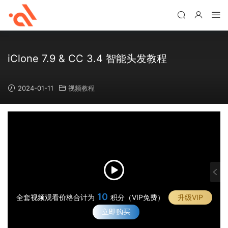
iClone 7.9 & CC 3.4 智能头发教程
2024-01-11
视频教程
8
·
智
·
能
智
·
头
能
10
全套视频观看价格合计为
积分（VIP免费）
升级VIP
智
·
发
头
能
立即购买
头
结
·
发
头
发
构