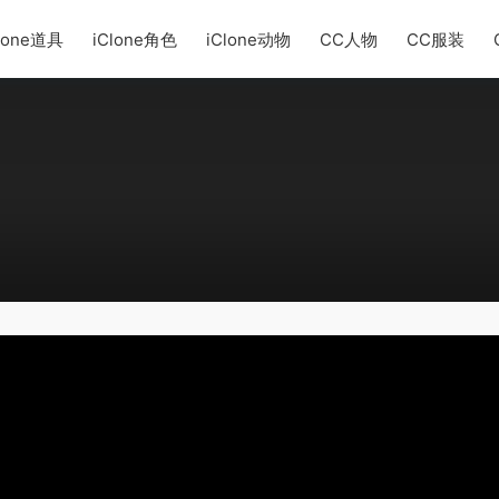
lone道具
iClone角色
iClone动物
CC人物
CC服装