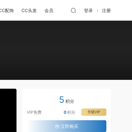
CC配饰
CC头发
会员
登录
注册
共
5
4
积分
节
VIP免费
0
积分
升级VIP
·
S
·
立即购买
S
虚