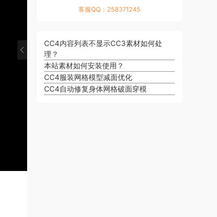
·
S
幻
客服QQ：258371245
虚
·
着
引
幻
M
色
擎
引
o
器
4
CC4内容列表不显示CC3素材如何处
擎
t
简
的
理？
4
i
介
角
的
本站素材如何安装使用？
o
色
自
CC4服装网格模型减面优化
n
物
动
CC4自动修复身体网格破面穿模
L
理
设
I
自
置
V
动
道
E
设
具
_
置
物
R
理
o
k
o
k
o
S