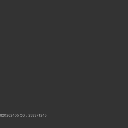
62405 QQ：258371245