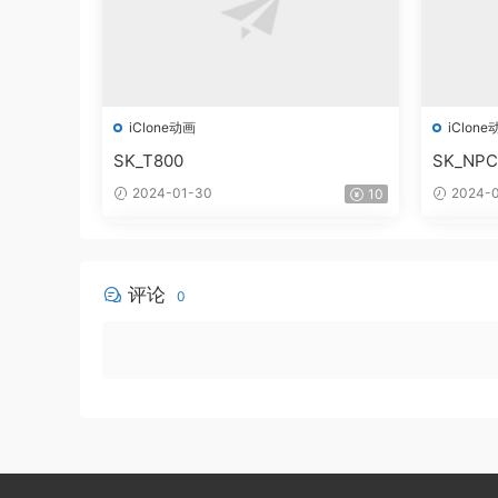
iClone动画
iClone
SK_T800
SK_NPC
2024-01-30
2024-0
10
评论
0