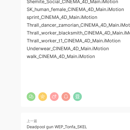
Shemite_Social_CINEMA_4D_Main.iMotion
SK_human_female_CINEMA_4D_Main.iMotion
sprint_CINEMA_4D_Main.iMotion
Thrall_dancer_zamorian_CINEMA_4D_Main.iMot
Thrall_worker_blacksmith_CINEMA_4D_Main.iM
Thrall_worker_t1_CINEMA_4D_Main.iMotion
Underwear_CINEMA_4D_Main.iMotion
walk_CINEMA_4D_Main.iMotion
上一篇
Deadpool gun WEP_Tonfa_SKEL