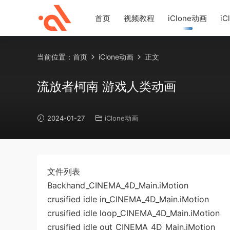
首页
视频教程
iClone动画
iC
当前位置：
首页
iClone动画
正文
流放者柯南 游戏人类动画
2024-01-27
iClone动画
文件列表
Backhand_CINEMA_4D_Main.iMotion
crusified idle in_CINEMA_4D_Main.iMotion
crusified idle loop_CINEMA_4D_Main.iMotion
crusified idle out_CINEMA_4D_Main.iMotion