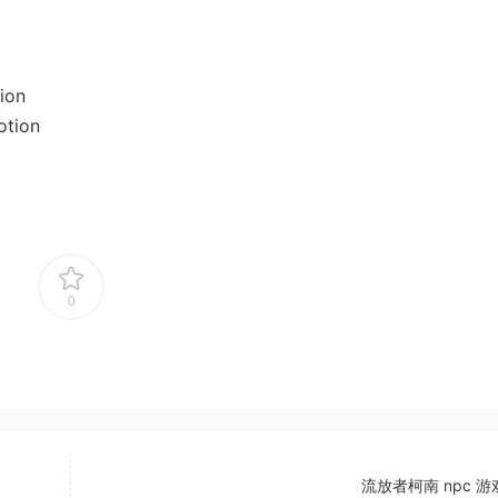
ion
otion
0
流放者柯南 npc 