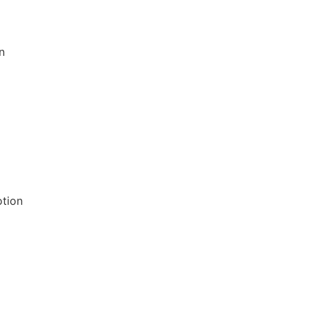
n
tion