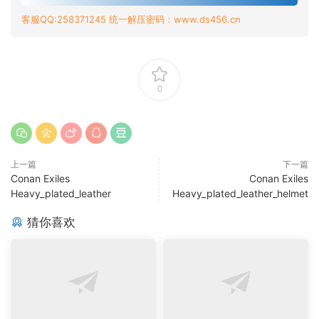
客服QQ:258371245 统一解压密码：www.ds456.cn
0
上一篇
下一篇
Conan Exiles
Conan Exiles
Heavy_plated_leather
Heavy_plated_leather_helmet
猜你喜欢