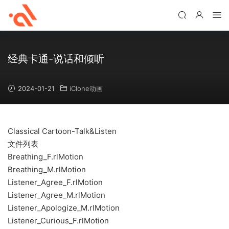
经典卡通-说话和倾听
2024-01-21
iClone动画
Classical Cartoon-Talk&Listen
文件列表
Breathing_F.rlMotion
Breathing_M.rlMotion
Listener_Agree_F.rlMotion
Listener_Agree_M.rlMotion
Listener_Apologize_M.rlMotion
Listener_Curious_F.rlMotion