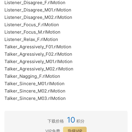
Listener_Disagree_F.rlMotion
Listener_Disagree_M01.rlMotion
Listener_Disagree_M02.rlMotion
Listener_Focus_F.rlMotion
Listener_Focus_M.rlMotion
Listener_Relax_F.rlMotion
Talker_Agressively_F01.rlMotion
Talker_Agressively_F02.rlMotion
Talker_Agressively_M01.rlMotion
Talker_Agressively_M02.rlMotion
Talker_Nagging_F.rlMotion
Talker_Sincere_M01.rlMotion
Talker_Sincere_M02.rlMotion
Talker_Sincere_M03.rlMotion
10
下载价格
积分
VIP免费
升级VIP