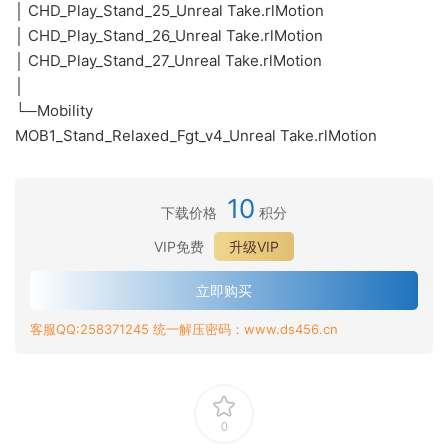
│ CHD_Play_Stand_25_Unreal Take.rlMotion
│ CHD_Play_Stand_26_Unreal Take.rlMotion
│ CHD_Play_Stand_27_Unreal Take.rlMotion
│
└─Mobility
MOB1_Stand_Relaxed_Fgt_v4_Unreal Take.rlMotion
10
下载价格
积分
VIP免费
升级VIP
立即购买
客服QQ:258371245 统一解压密码：www.ds456.cn
0