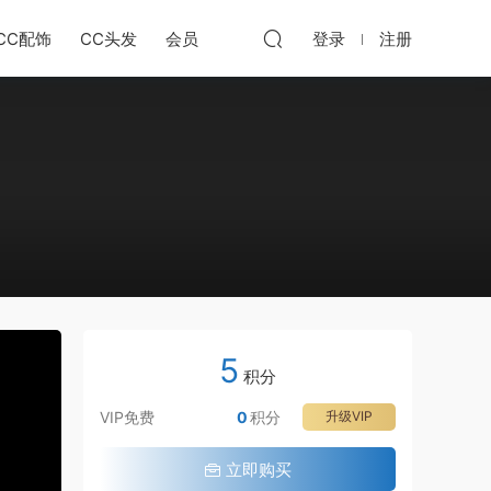
CC配饰
CC头发
会员
登录
注册
共
5
6
积分
节
VIP免费
0
积分
升级VIP
·
1
·
立即购买
:
2