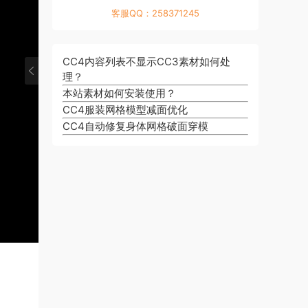
·
C
:
客服QQ：258371245
3
·
C
在
:
4
基
·
Z
Z
:
础
5
B
CC4内容列表不显示CC3素材如何处
·
B
S
网
:
r
理？
6
r
P
格
b
u
:
u
本站素材如何安装使用？
中
的
l
s
完
s
CC4服装网格模型减面优化
绘
设
e
h
成
h
CC4自动修复身体网格破面穿模
制
计
n
&
&
服
d
B
B
装
e
l
l
贴
r
e
e
图
中
n
n
绑
d
d
定
e
e
服
r
r
装
中
中
自
的
定
三
义
维