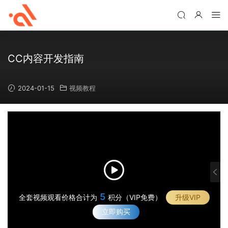
CC内容开发指南
2024-01-15
视频教程
4
·
用
·
Z
用
·
B
C
5
全套视频观看价格合计为
积分（VIP免费）
升级VIP
使
·
r
h
用
立即购买
C
u
a
B
C
s