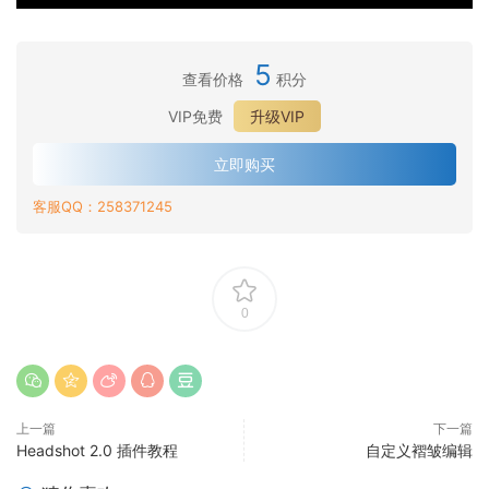
r
l
角
h
a
e
色
的
c
n
的
角
5
t
查看价格
积分
d
3
色
e
e
D
创
VIP免费
升级VIP
r
r
资
建
C
或
产
者
立即购买
r
Z
包
工
e
B
客服QQ：258371245
装
作
a
r
流
t
u
o
s
r
h
和
0
为
Z
C
B
C
r
角
u
色
上一篇
下一篇
s
创
Headshot 2.0 插件教程
自定义褶皱编辑
h
建
创