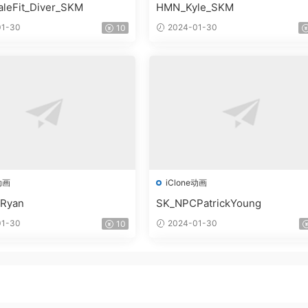
leFit_Diver_SKM
HMN_Kyle_SKM
1-30
2024-01-30
10
动画
iClone动画
Ryan
SK_NPCPatrickYoung
1-30
2024-01-30
10