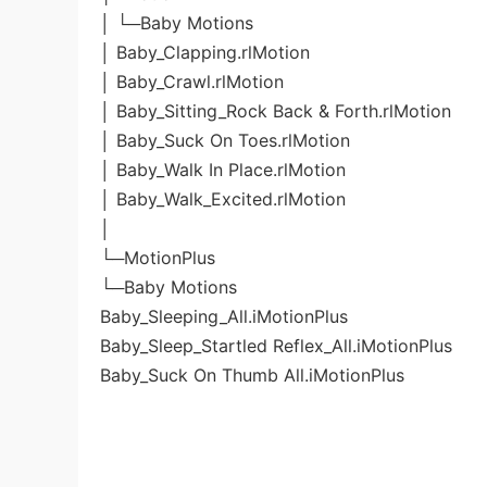
│ └─Baby Motions
│ Baby_Clapping.rlMotion
│ Baby_Crawl.rlMotion
│ Baby_Sitting_Rock Back & Forth.rlMotion
│ Baby_Suck On Toes.rlMotion
│ Baby_Walk In Place.rlMotion
│ Baby_Walk_Excited.rlMotion
│
└─MotionPlus
└─Baby Motions
Baby_Sleeping_All.iMotionPlus
Baby_Sleep_Startled Reflex_All.iMotionPlus
Baby_Suck On Thumb All.iMotionPlus