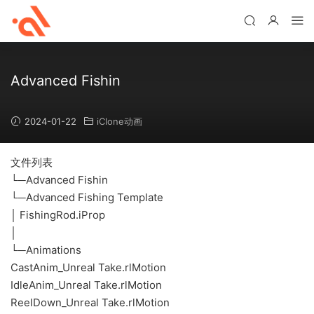
Advanced Fishin
2024-01-22
iClone动画
文件列表
└─Advanced Fishin
└─Advanced Fishing Template
│ FishingRod.iProp
│
└─Animations
CastAnim_Unreal Take.rlMotion
IdleAnim_Unreal Take.rlMotion
ReelDown_Unreal Take.rlMotion