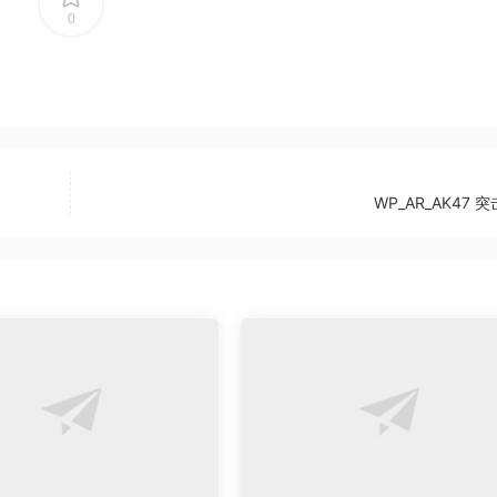
0
WP_AR_AK47 