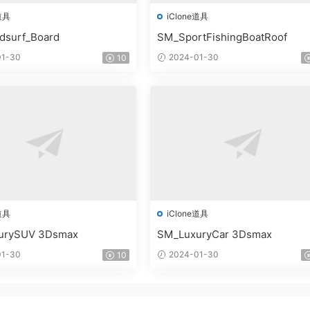
道具
iClone道具
dsurf_Board
SM_SportFishingBoatRoof
1-30
2024-01-30
10
道具
iClone道具
urySUV 3Dsmax
SM_LuxuryCar 3Dsmax
1-30
2024-01-30
10