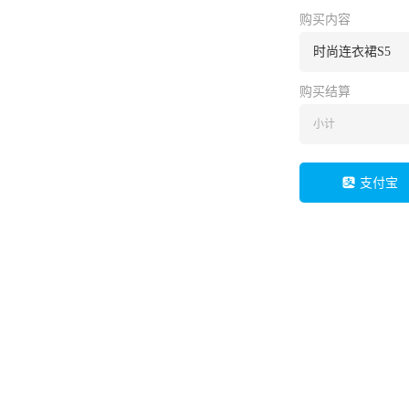
购买内容
时尚连衣裙S5
购买结算
小计
支付宝