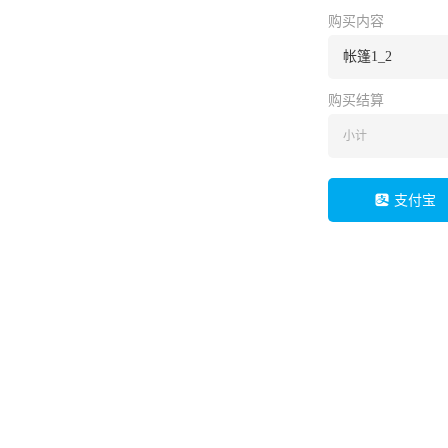
购买内容
帐篷1_2
购买结算
小计
支付宝