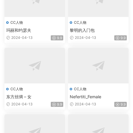
CC人物
CC人物
玛丽和约瑟夫
黎明的入门包
2024-04-13
2024-04-13
9.9
9.9
CC人物
CC人物
东方丝绸 – 女
Nefertiti_Female
2024-04-13
2024-04-13
9.9
9.9