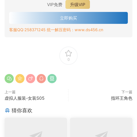
VIP免费
升级VIP
立即购买
客服QQ:258371245 统一解压密码：www.ds456.cn
0
上一篇
下一篇
虚拟人服装-女装S05
指环王角色
猜你喜欢