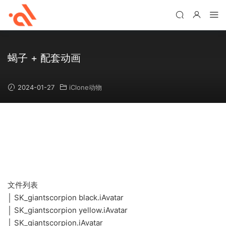
蝎子 + 配套动画
2024-01-27
iClone动物
文件列表
│ SK_giantscorpion black.iAvatar
│ SK_giantscorpion yellow.iAvatar
│ SK_giantscorpion.iAvatar