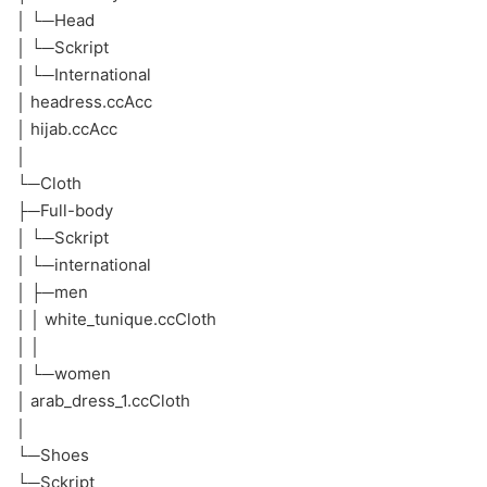
│ └─Head
│ └─Sckript
│ └─International
│ headress.ccAcc
│ hijab.ccAcc
│
└─Cloth
├─Full-body
│ └─Sckript
│ └─international
│ ├─men
│ │ white_tunique.ccCloth
│ │
│ └─women
│ arab_dress_1.ccCloth
│
└─Shoes
└─Sckript