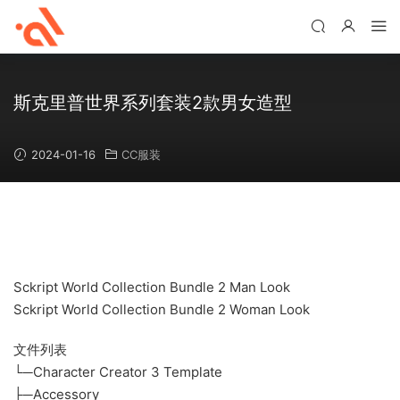
斯克里普世界系列套装2款男女造型
2024-01-16
CC服装
Sckript World Collection Bundle 2 Man Look
Sckript World Collection Bundle 2 Woman Look
文件列表
└─Character Creator 3 Template
├─Accessory