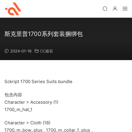
斯克里普1700系列套装捆绑包
2024-01-16
CC服装
Sckript 1700 Series Suits bundle
包含内容
Character > Accessory (1)
1700_m_hat_1
Character > Cloth (18)
1700_m_bow_plus , 1700_m_collar_1_plus ,