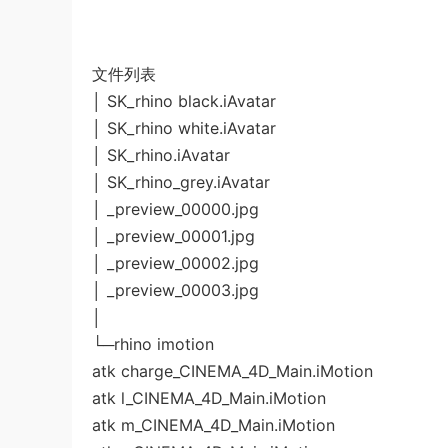
文件列表
│ SK_rhino black.iAvatar
│ SK_rhino white.iAvatar
│ SK_rhino.iAvatar
│ SK_rhino_grey.iAvatar
│ _preview_00000.jpg
│ _preview_00001.jpg
│ _preview_00002.jpg
│ _preview_00003.jpg
│
└─rhino imotion
atk charge_CINEMA_4D_Main.iMotion
atk l_CINEMA_4D_Main.iMotion
atk m_CINEMA_4D_Main.iMotion