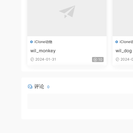
iClone动物
iClone
wil_monkey
wil_dog
2024-01-31
2024-0
10
评论
0