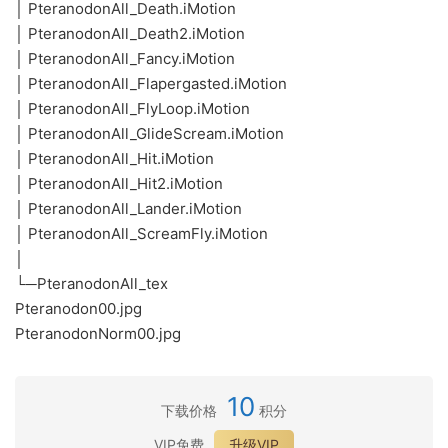
│ PteranodonAll_Death.iMotion
│ PteranodonAll_Death2.iMotion
│ PteranodonAll_Fancy.iMotion
│ PteranodonAll_Flapergasted.iMotion
│ PteranodonAll_FlyLoop.iMotion
│ PteranodonAll_GlideScream.iMotion
│ PteranodonAll_Hit.iMotion
│ PteranodonAll_Hit2.iMotion
│ PteranodonAll_Lander.iMotion
│ PteranodonAll_ScreamFly.iMotion
│
└─PteranodonAll_tex
Pteranodon00.jpg
PteranodonNorm00.jpg
10
下载价格
积分
VIP免费
升级VIP