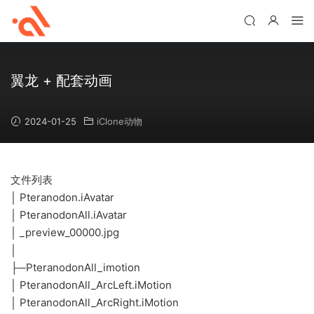
翼龙 + 配套动画
2024-01-25
iClone动物
文件列表
│ Pteranodon.iAvatar
│ PteranodonAll.iAvatar
│ _preview_00000.jpg
│
├─PteranodonAll_imotion
│ PteranodonAll_ArcLeft.iMotion
│ PteranodonAll_ArcRight.iMotion