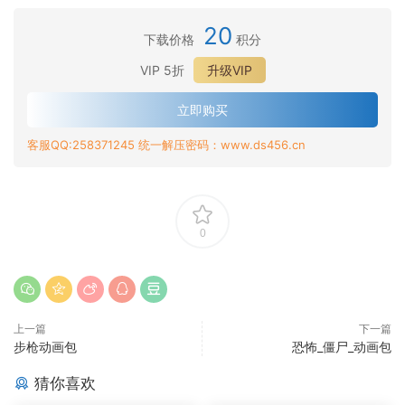
剑
闲
鞘
_
收
1
_
_
1
20
鞘
下载价格
积分
2
剑
_
_
VIP 5折
升级VIP
剑
1
_
立即购买
2
客服QQ:258371245 统一解压密码：www.ds456.cn
0
上一篇
下一篇
步枪动画包
恐怖_僵尸_动画包
猜你喜欢