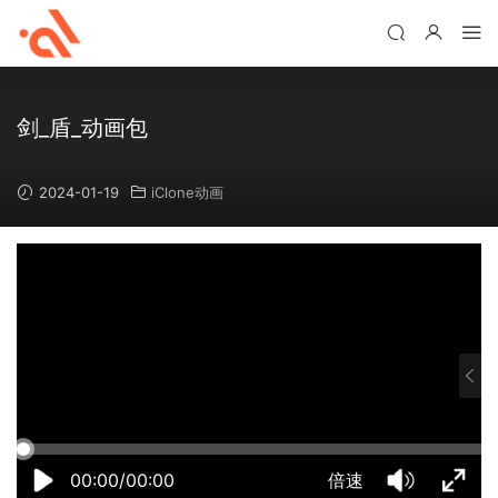
剑_盾_动画包
2024-01-19
iClone动画
07:21:09
50%
75%
100%
5
1
·
剑
·
和
剑
·
盾
和
剑
·
_
盾
00:00/00:00
倍速
和
剑
1