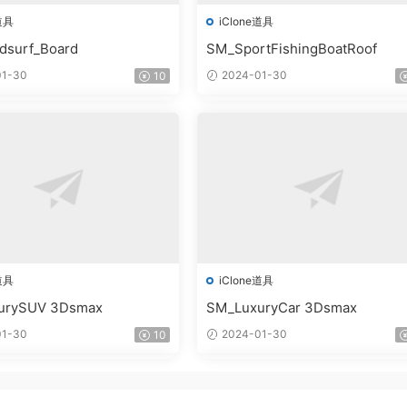
道具
iClone道具
dsurf_Board
SM_SportFishingBoatRoof
1-30
2024-01-30
10
道具
iClone道具
urySUV 3Dsmax
SM_LuxuryCar 3Dsmax
1-30
2024-01-30
10