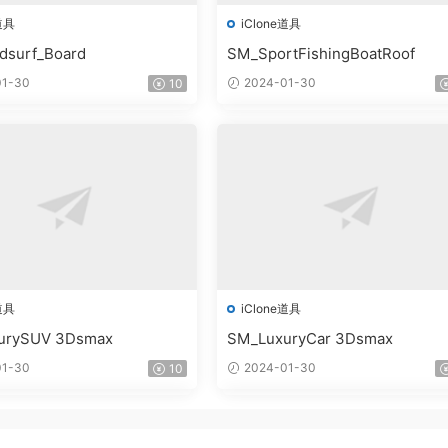
道具
iClone道具
dsurf_Board
SM_SportFishingBoatRoof
1-30
2024-01-30
10
道具
iClone道具
urySUV 3Dsmax
SM_LuxuryCar 3Dsmax
1-30
2024-01-30
10