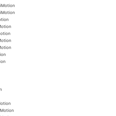
iMotion
iMotion
tion
otion
otion
otion
otion
ion
ion
n
otion
Motion