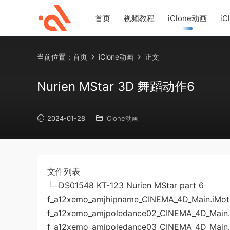
首页
视频教程
iClone动画
iC
当前位置：
首页
iClone动画
正文
Nurien MStar 3D 舞蹈动作6
2024-01-28
iClone动画
文件列表
└─DS01548 KT-123 Nurien MStar part 6
f_a12xemo_amjhipname_CINEMA_4D_Main.iMot
f_a12xemo_amjpoledance02_CINEMA_4D_Main.
f_a12xemo_amjpoledance03_CINEMA_4D_Main.