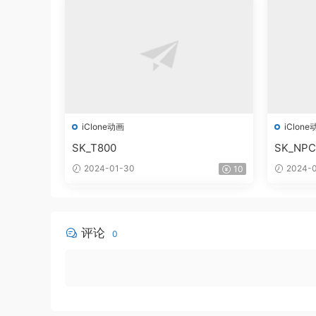
iClone动画
iClone
SK_T800
SK_NPC
2024-01-30
2024-0
10
评论
0