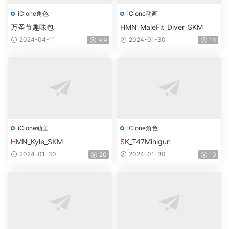
iClone角色
iClone动画
万圣节趣味包
HMN_MaleFit_Diver_SKM
2024-04-11
2024-01-30
9.9
10
iClone动画
iClone角色
HMN_Kyle_SKM
SK_T47Minigun
2024-01-30
2024-01-30
20
10