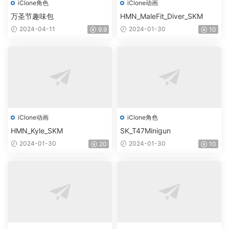
iClone角色
iClone动画
万圣节趣味包
HMN_MaleFit_Diver_SKM
2024-04-11
2024-01-30
9.9
10
iClone动画
iClone角色
HMN_Kyle_SKM
SK_T47Minigun
2024-01-30
2024-01-30
20
10