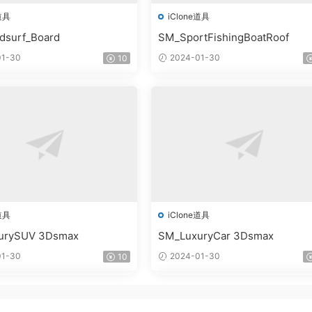
道具
iClone道具
dsurf_Board
SM_SportFishingBoatRoof
1-30
2024-01-30
10
道具
iClone道具
urySUV 3Dsmax
SM_LuxuryCar 3Dsmax
1-30
2024-01-30
10