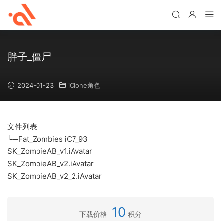
胖子_僵尸
2024-01-23
iClone角色
文件列表
└─Fat_Zombies iC7_93
SK_ZombieAB_v1.iAvatar
SK_ZombieAB_v2.iAvatar
SK_ZombieAB_v2_2.iAvatar
10
下载价格
积分