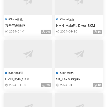
iClone角色
iClone动画
万圣节趣味包
HMN_MaleFit_Diver_SKM
2024-04-11
2024-01-30
9.9
10
iClone动画
iClone角色
HMN_Kyle_SKM
SK_T47Minigun
2024-01-30
2024-01-30
20
10