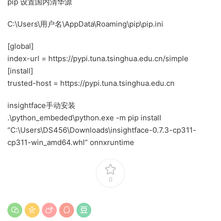
pip 设置国内清华源
C:\Users\用户名\AppData\Roaming\pip\pip.ini
[global]
index-url = https://pypi.tuna.tsinghua.edu.cn/simple
[install]
trusted-host = https://pypi.tuna.tsinghua.edu.cn
insightface手动安装
.\python_embeded\python.exe -m pip install
“C:\Users\DS456\Downloads\insightface-0.7.3-cp311-
cp311-win_amd64.whl” onnxruntime
0