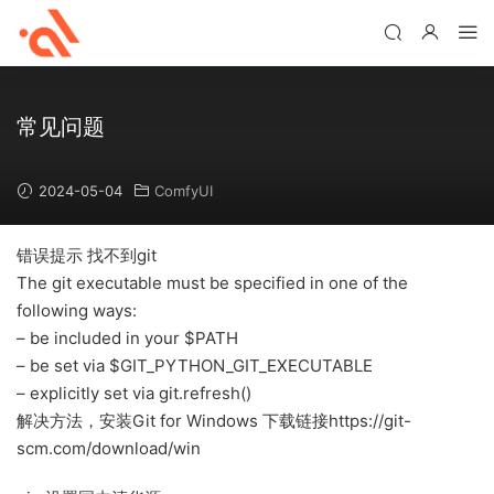
常见问题
2024-05-04
ComfyUI
错误提示 找不到git
The git executable must be specified in one of the
following ways:
– be included in your $PATH
– be set via $GIT_PYTHON_GIT_EXECUTABLE
– explicitly set via git.refresh(
)
解决方法，安装Git for Windows 下载链接https://git-
scm.com/download/win