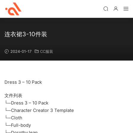
连衣裙3-10件装
2024-01-17
CC服装
Dress 3 – 10 Pack
文件列表
└─Dress 3 – 10 Pack
└─Character Creator 3 Template
└─Cloth
└─Full-body
└─DorothyJean